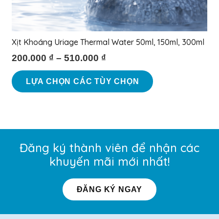
Xịt Khoáng Uriage Thermal Water 50ml, 150ml, 300ml
200.000
₫
–
510.000
₫
Sản
LỰA CHỌN CÁC TÙY CHỌN
phẩm
này
có
nhiều
biến
Đăng ký thành viên để nhận các
thể.
khuyến mãi mới nhất!
Các
tùy
ĐĂNG KÝ NGAY
chọn
có