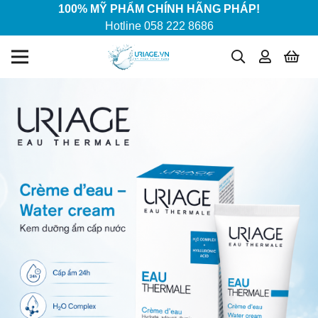
100% MỸ PHẨM CHÍNH HÃNG PHÁP!
Hotline 058 222 8686