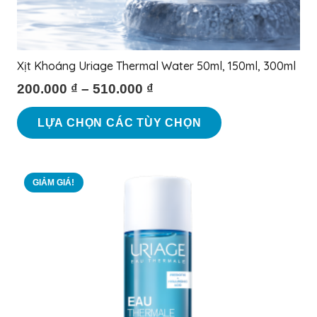
Xịt Khoáng Uriage Thermal Water 50ml, 150ml, 300ml
200.000
₫
–
510.000
₫
Sản
LỰA CHỌN CÁC TÙY CHỌN
phẩm
này
có
GIẢM GIÁ!
nhiều
biến
thể.
Các
tùy
chọn
có