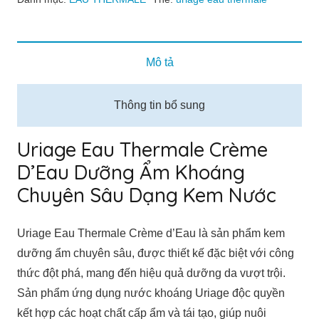
Dưỡng
Ẩm
Khoáng
Mô tả
Chuyên
Sâu
Thông tin bổ sung
Dạng
Kem
Uriage Eau Thermale Crème
Nước
D’Eau Dưỡng Ẩm Khoáng
40ml
Chuyên Sâu Dạng Kem Nước
số
lượng
Uriage Eau Thermale Crème d’Eau là sản phẩm kem
dưỡng ẩm chuyên sâu, được thiết kế đặc biệt với công
thức đột phá, mang đến hiệu quả dưỡng da vượt trội.
Sản phẩm ứng dụng nước khoáng Uriage độc quyền
kết hợp các hoạt chất cấp ẩm và tái tạo, giúp nuôi