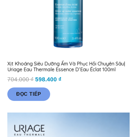
thể
được
chọn
trên
trang
sản
phẩm
Xịt Khoáng Siêu Dưỡng Ẩm Và Phục Hồi Chuyên Sâu|
Uriage Eau Thermale Essence D’Eau Éclat 100ml
Giá
Giá
704.000
₫
598.400
₫
gốc
hiện
ĐỌC TIẾP
là:
tại
704.000 ₫.
là:
598.400 ₫.