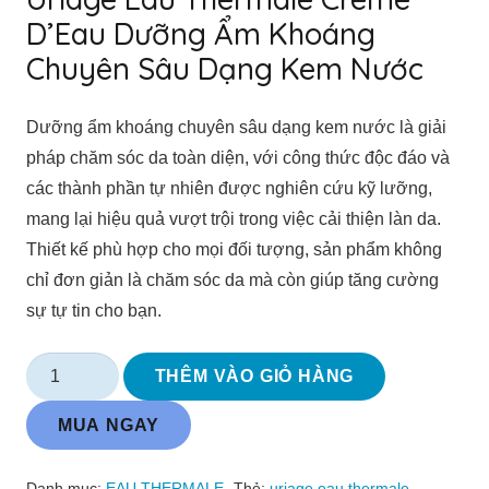
D’Eau Dưỡng Ẩm Khoáng
Chuyên Sâu Dạng Kem Nước
Dưỡng ẩm khoáng chuyên sâu dạng kem nước là giải
pháp chăm sóc da toàn diện, với công thức độc đáo và
các thành phần tự nhiên được nghiên cứu kỹ lưỡng,
mang lại hiệu quả vượt trội trong việc cải thiện làn da.
Thiết kế phù hợp cho mọi đối tượng, sản phẩm không
chỉ đơn giản là chăm sóc da mà còn giúp tăng cường
sự tự tin cho bạn.
Uriage
THÊM VÀO GIỎ HÀNG
Eau
MUA NGAY
Thermale
Crème
D'Eau
Danh mục:
EAU THERMALE
Thẻ:
uriage eau thermale