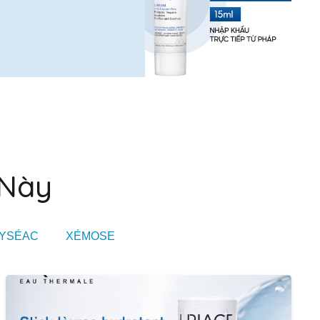
 Này
YSÉAC
XÉMOSE