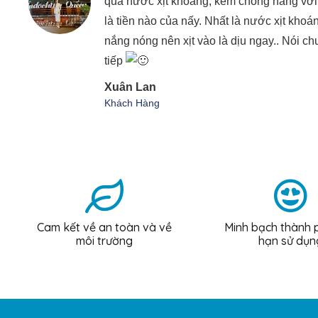
qua nước xịt khoáng, kem chống nắng với lạ
là tiền nào của nấy. Nhất là nước xịt khoáng
nắng nóng nên xịt vào là dịu ngay.. Nói ch
tiếp
Xuân Lan
Khách Hàng
Cam kết về an toàn và về
Minh bạch thành 
môi trường
hạn sử dụn