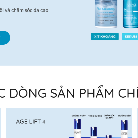
ồi và chăm sóc da cao
Y
C DÒNG SẢN PHẨM CH
AGE LIFT
4