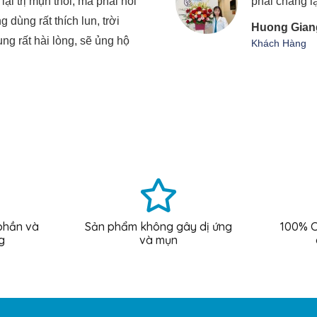
i trị mụn thôi, mà phải nói
phải chăng l
 dùng rất thích lun, trời
Huong Gian
ung rất hài lòng, sẽ ủng hộ
Khách Hàng
phần và
Sản phẩm không gây dị ứng
100% C
g
và mụn