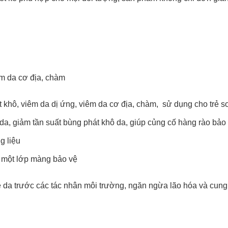
Cơ
Địa,
Chàm
200ml
số
lượng
êm da cơ địa, chàm
 khô, viêm da dị ứng, viêm da cơ địa, chàm, sử dụng cho trẻ sơ
da, giảm tần suất bùng phát khô da, giúp củng cố hàng rào bảo 
g liệu
i một lớp màng bảo vệ
da trước các tác nhân môi trường, ngăn ngừa lão hóa và cung cấ