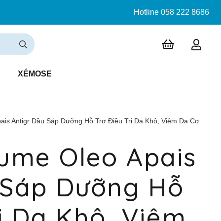
Hotline 058 222 8686
XÉMOSE
is Antigr Dầu Sáp Dưỡng Hỗ Trợ Điều Trị Da Khô, Viêm Da Cơ
ume Oleo Apais
 Sáp Dưỡng Hỗ
ị Da Khô, Viêm