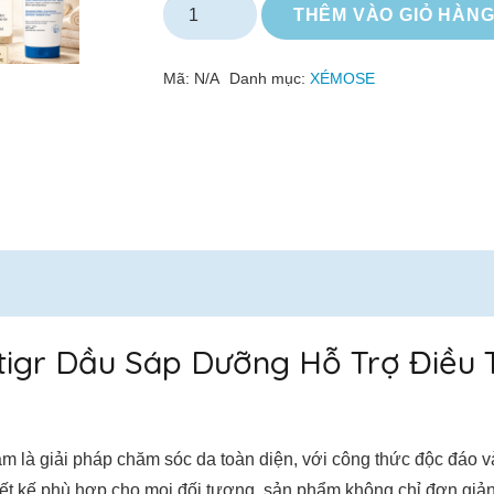
Xémose
THÊM VÀO GIỎ HÀN
Baume
Oleo
Mã:
N/A
Danh mục:
XÉMOSE
Apais
Antigr
Dầu
Sáp
Dưỡng
Hỗ
Trợ
Điều
Trị
gr Dầu Sáp Dưỡng Hỗ Trợ Điều Tr
Da
Khô,
Viêm
hàm là giải pháp chăm sóc da toàn diện, với công thức độc đáo
Da
 Thiết kế phù hợp cho mọi đối tượng, sản phẩm không chỉ đơn gi