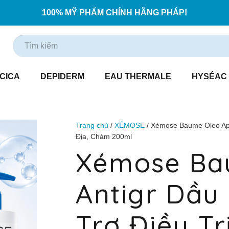
100% MỸ PHẨM CHÍNH HÃNG PHÁP!
CICA
DEPIDERM
EAU THERMALE
HYSÉAC
Trang chủ
/
XÉMOSE
/ Xémose Baume Oleo Apa
Địa, Chàm 200ml
Xémose Ba
Antigr Dầu
Trợ Điều Tr