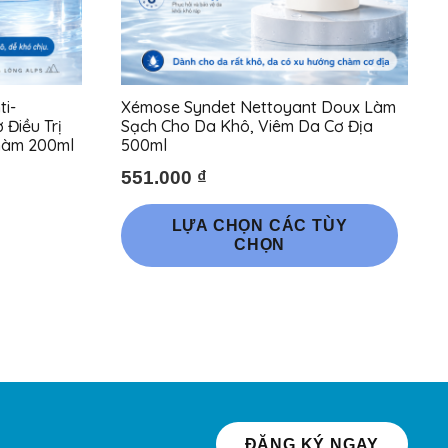
ti-
Xémose Syndet Nettoyant Doux Làm
 Điều Trị
Sạch Cho Da Khô, Viêm Da Cơ Địa
Chàm 200ml
500ml
551.000
₫
Sản
LỰA CHỌN CÁC TÙY
phẩm
CHỌN
này
có
nhiều
biến
thể.
Các
tùy
ĐĂNG KÝ NGAY