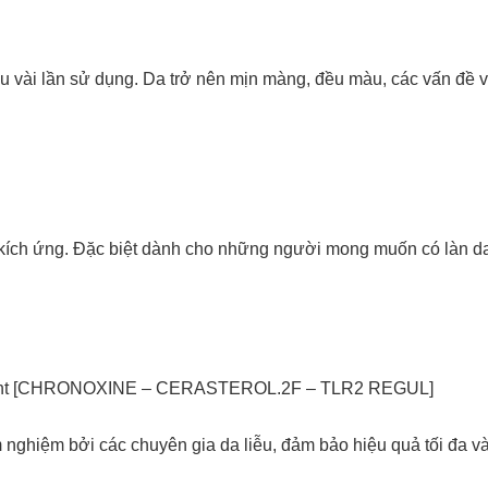
au vài lần sử dụng. Da trở nên mịn màng, đều màu, các vấn đề 
kích ứng. Đặc biệt dành cho những người mong muốn có làn da
 Patent [CHRONOXINE – CERASTEROL.2F – TLR2 REGUL]
ghiệm bởi các chuyên gia da liễu, đảm bảo hiệu quả tối đa và