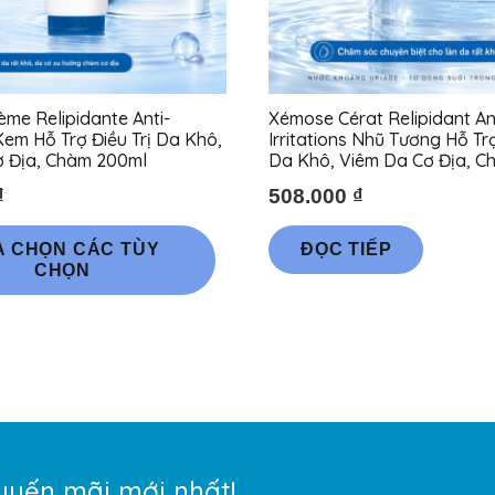
me Relipidante Anti-
Xémose Cérat Relipidant An
 Kem Hỗ Trợ Điều Trị Da Khô,
Irritations Nhũ Tương Hỗ Trợ
ơ Địa, Chàm 200ml
Da Khô, Viêm Da Cơ Địa, 
₫
508.000
₫
Sản
A CHỌN CÁC TÙY
ĐỌC TIẾP
phẩm
CHỌN
này
có
nhiều
biến
thể.
Các
tùy
uyến mãi mới nhất!