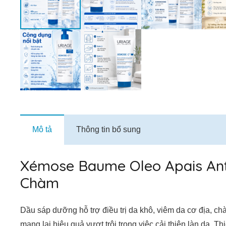
Mô tả
Thông tin bổ sung
Xémose Baume Oleo Apais Anti
Chàm
Dầu sáp dưỡng hỗ trợ điều trị da khô, viêm da cơ địa, c
mang lại hiệu quả vượt trội trong việc cải thiện làn da.