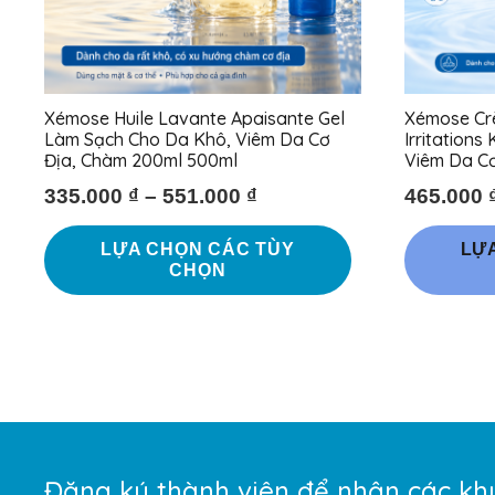
Xémose Huile Lavante Apaisante Gel
Xémose Crè
Làm Sạch Cho Da Khô, Viêm Da Cơ
Irritations
Địa, Chàm 200ml 500ml
Viêm Da C
335.000
₫
–
551.000
₫
465.000
Sản
LỰA CHỌN CÁC TÙY
LỰ
phẩm
CHỌN
này
có
nhiều
biến
thể.
Các
tùy
Đăng ký thành viên để nhận các kh