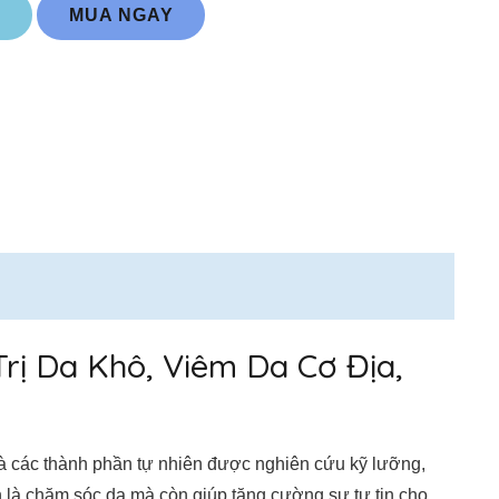
MUA NGAY
G
ị Da Khô, Viêm Da Cơ Địa,
 và các thành phần tự nhiên được nghiên cứu kỹ lưỡng,
ản là chăm sóc da mà còn giúp tăng cường sự tự tin cho