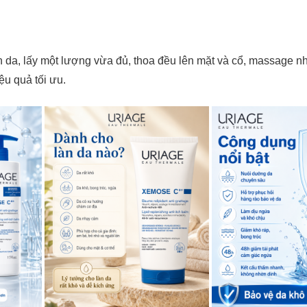
h da, lấy một lượng vừa đủ, thoa đều lên mặt và cổ, massage 
ệu quả tối ưu.