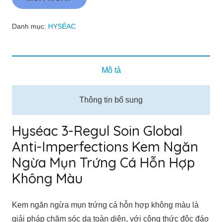
Soin
Global
Danh mục:
HYSÉAC
Anti-
Imperfections
Kem
Mô tả
Ngăn
Ngừa
Thông tin bổ sung
Mụn
Trứng
Hyséac 3-Regul Soin Global
Cá
Anti-Imperfections Kem Ngăn
Hỗn
Ngừa Mụn Trứng Cá Hỗn Hợp
Hợp
Không Màu
Không
Màu
Kem ngăn ngừa mụn trứng cá hỗn hợp không màu là
số
giải pháp chăm sóc da toàn diện, với công thức độc đáo
lượng