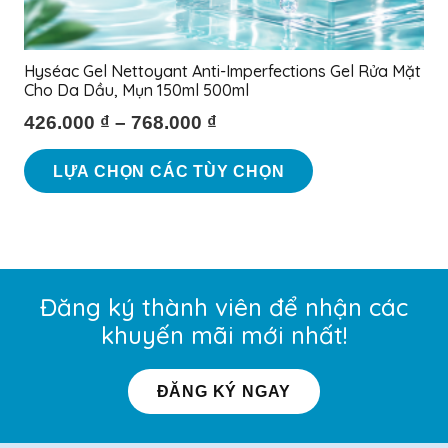
Hyséac Gel Nettoyant Anti-Imperfections Gel Rửa Mặt
Cho Da Dầu, Mụn 150ml 500ml
426.000
₫
–
768.000
₫
Sản
LỰA CHỌN CÁC TÙY CHỌN
phẩm
này
có
nhiều
biến
Đăng ký thành viên để nhận các
thể.
khuyến mãi mới nhất!
Các
tùy
ĐĂNG KÝ NGAY
chọn
có