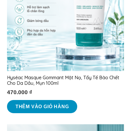
Hyséac Masque Gommant Mặt Nạ, Tẩy Tế Bào Chết
Cho Da Dầu, Mụn 100ml
470.000
₫
THÊM VÀO GIỎ HÀNG